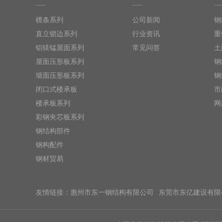
檩条系列
公司新闻
钢
直立锁边系列
行业资讯
重
铝镁锰屋面系列
常见问答
土
屋面压形板系列
钢
墙面压形板系列
钢
闭口式楼承板
市
楼承板系列
网
彩钢夹芯板系列
钢结构部件
钢构配件
钢材贸易
友情链接：
惠州市东一钢结构有限公司
东莞市东亿建设有限