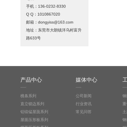
手机：136-0232-8330
Q Q：1010867020
邮箱：dongyiss@163.com
地址：东莞市大朗镇洋乌村富升
路633号
产品中心
媒体中心
檩条系列
公司新闻
钢
直立锁边系列
行业资讯
重
铝镁锰屋面系列
常见问答
土
屋面压形板系列
钢